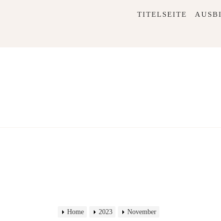
Skip
TITELSEITE
AUSB
to
content
Home
2023
November