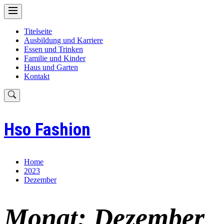
Skip
to
content
Titelseite
Ausbildung und Karriere
Essen und Trinken
Familie und Kinder
Haus und Garten
Kontakt
Hso Fashion
Home
2023
Dezember
Monat:
Dezember