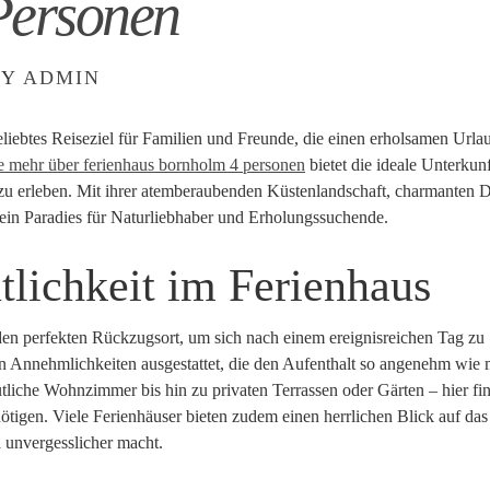
Personen
BY
ADMIN
beliebtes Reiseziel für Familien und Freunde, die einen erholsamen Urla
ie mehr über ferienhaus bornholm 4 personen
bietet die ideale Unterkun
el zu erleben. Mit ihrer atemberaubenden Küstenlandschaft, charmanten 
 ein Paradies für Naturliebhaber und Erholungssuchende.
lichkeit im Ferienhaus
den perfekten Rückzugsort, um sich nach einem ereignisreichen Tag zu
n Annehmlichkeiten ausgestattet, die den Aufenthalt so angenehm wie 
tliche Wohnzimmer bis hin zu privaten Terrassen oder Gärten – hier fi
nötigen. Viele Ferienhäuser bieten zudem einen herrlichen Blick auf da
 unvergesslicher macht.