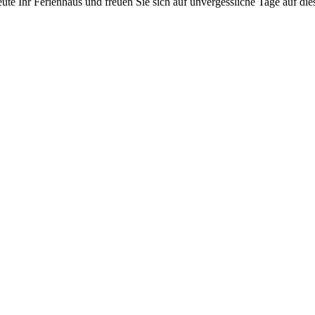
ute Ihr Ferienhaus und freuen Sie sich auf unvergessliche Tage auf di