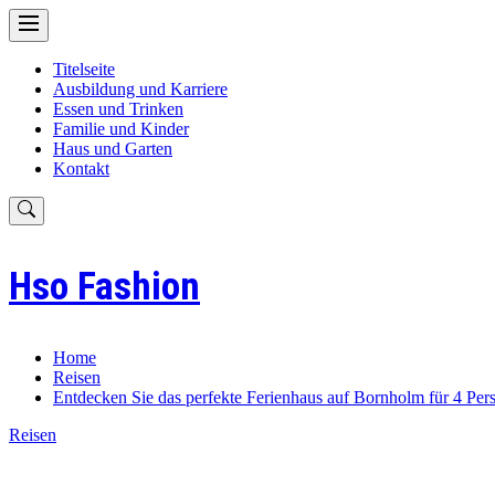
Skip
to
content
Titelseite
Ausbildung und Karriere
Essen und Trinken
Familie und Kinder
Haus und Garten
Kontakt
Hso Fashion
Home
Reisen
Entdecken Sie das perfekte Ferienhaus auf Bornholm für 4 Per
Reisen