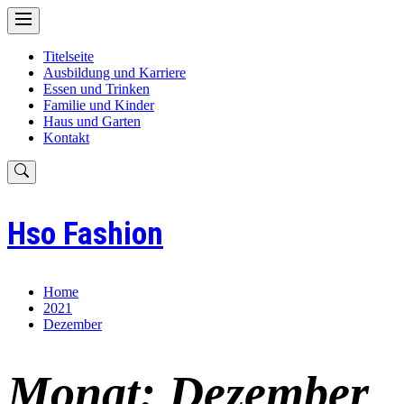
Skip
to
content
Titelseite
Ausbildung und Karriere
Essen und Trinken
Familie und Kinder
Haus und Garten
Kontakt
Hso Fashion
Home
2021
Dezember
Monat:
Dezember