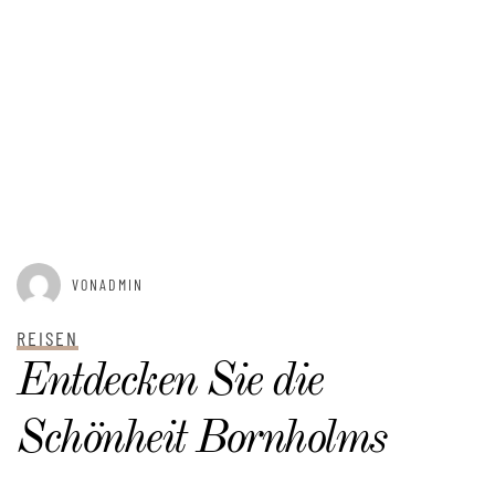
GEPOSTET AM
FEBRUAR 28, 2025
VONADMIN
REISEN
Entdecken Sie die
Schönheit Bornholms