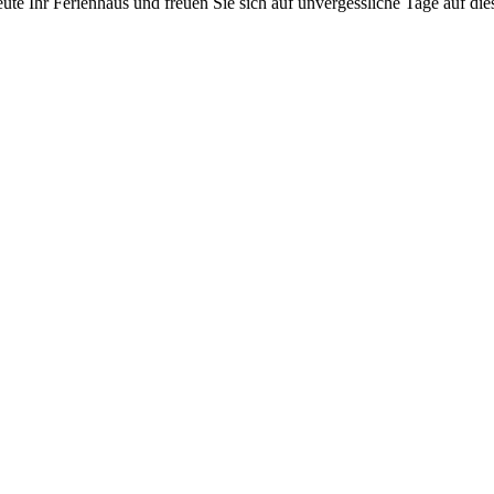
ute Ihr Ferienhaus und freuen Sie sich auf unvergessliche Tage auf di