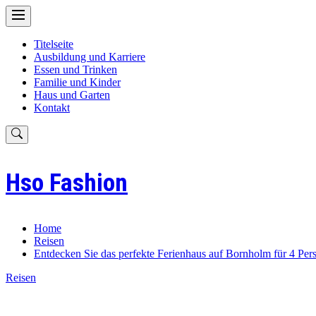
Skip
to
content
Titelseite
Ausbildung und Karriere
Essen und Trinken
Familie und Kinder
Haus und Garten
Kontakt
Hso Fashion
Home
Reisen
Entdecken Sie das perfekte Ferienhaus auf Bornholm für 4 Per
Reisen