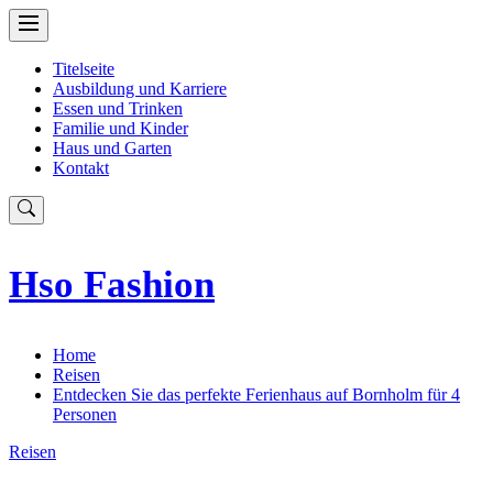
Skip
to
content
Titelseite
Ausbildung und Karriere
Essen und Trinken
Familie und Kinder
Haus und Garten
Kontakt
Hso Fashion
Home
Reisen
Entdecken Sie das perfekte Ferienhaus auf Bornholm für 4
Personen
Reisen