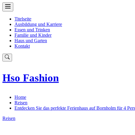
Skip
to
content
Titelseite
Ausbildung und Karriere
Essen und Trinken
Familie und Kinder
Haus und Garten
Kontakt
Hso Fashion
Home
Reisen
Entdecken Sie das perfekte Ferienhaus auf Bornholm für 4 Per
Reisen