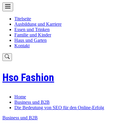
Skip
to
content
Titelseite
Ausbildung und Karriere
Essen und Trinken
Familie und Kinder
Haus und Garten
Kontakt
Hso Fashion
Home
Business und B2B
Die Bedeutung von SEO für den Online-Erfolg
Business und B2B