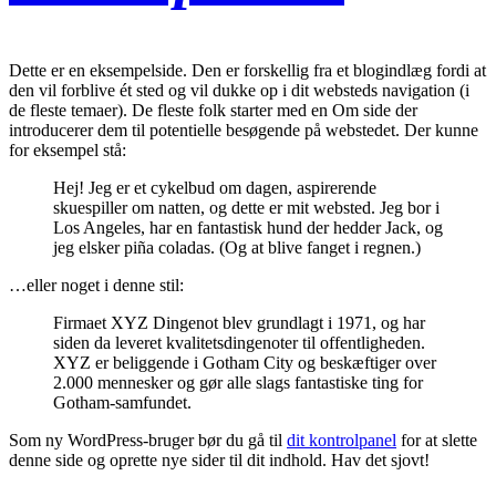
Dette er en eksempelside. Den er forskellig fra et blogindlæg fordi at
den vil forblive ét sted og vil dukke op i dit websteds navigation (i
de fleste temaer). De fleste folk starter med en Om side der
introducerer dem til potentielle besøgende på webstedet. Der kunne
for eksempel stå:
Hej! Jeg er et cykelbud om dagen, aspirerende
skuespiller om natten, og dette er mit websted. Jeg bor i
Los Angeles, har en fantastisk hund der hedder Jack, og
jeg elsker piña coladas. (Og at blive fanget i regnen.)
…eller noget i denne stil:
Firmaet XYZ Dingenot blev grundlagt i 1971, og har
siden da leveret kvalitetsdingenoter til offentligheden.
XYZ er beliggende i Gotham City og beskæftiger over
2.000 mennesker og gør alle slags fantastiske ting for
Gotham-samfundet.
Som ny WordPress-bruger bør du gå til
dit kontrolpanel
for at slette
denne side og oprette nye sider til dit indhold. Hav det sjovt!