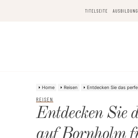
Skip
to
TITELSEITE
AUSBILDUNG
content
Home
Reisen
Entdecken Sie das perfe
REISEN
Entdecken Sie d
auf Bornholm f