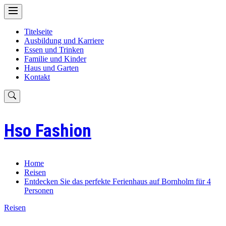
Skip
to
content
Titelseite
Ausbildung und Karriere
Essen und Trinken
Familie und Kinder
Haus und Garten
Kontakt
Hso Fashion
Home
Reisen
Entdecken Sie das perfekte Ferienhaus auf Bornholm für 4
Personen
Reisen