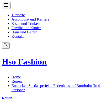
Skip
to
content
Titelseite
Ausbildung und Karriere
Essen und Trinken
Familie und Kinder
Haus und Garten
Kontakt
Hso Fashion
Home
Reisen
Entdecken Sie das perfekte Ferienhaus auf Bornholm für 4
Personen
Reisen