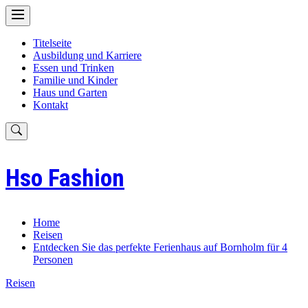
Skip
to
content
Titelseite
Ausbildung und Karriere
Essen und Trinken
Familie und Kinder
Haus und Garten
Kontakt
Hso Fashion
Home
Reisen
Entdecken Sie das perfekte Ferienhaus auf Bornholm für 4
Personen
Reisen