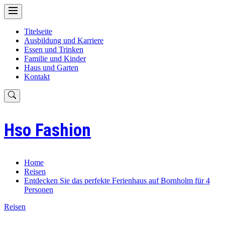
Skip
to
content
Titelseite
Ausbildung und Karriere
Essen und Trinken
Familie und Kinder
Haus und Garten
Kontakt
Hso Fashion
Home
Reisen
Entdecken Sie das perfekte Ferienhaus auf Bornholm für 4
Personen
Reisen