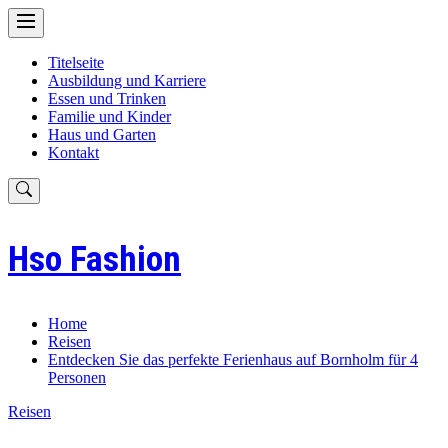
Skip
to
content
Titelseite
Ausbildung und Karriere
Essen und Trinken
Familie und Kinder
Haus und Garten
Kontakt
Hso Fashion
Home
Reisen
Entdecken Sie das perfekte Ferienhaus auf Bornholm für 4
Personen
Reisen