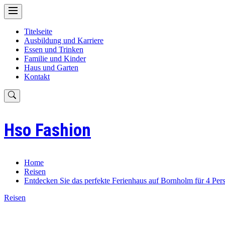
Skip
to
content
Titelseite
Ausbildung und Karriere
Essen und Trinken
Familie und Kinder
Haus und Garten
Kontakt
Hso Fashion
Home
Reisen
Entdecken Sie das perfekte Ferienhaus auf Bornholm für 4 Per
Reisen