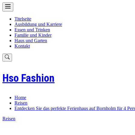
Skip
to
content
Titelseite
Ausbildung und Karriere
Essen und Trinken
Familie und Kinder
Haus und Garten
Kontakt
Hso Fashion
Home
Reisen
Entdecken Sie das perfekte Ferienhaus auf Bornholm für 4 Per
Reisen